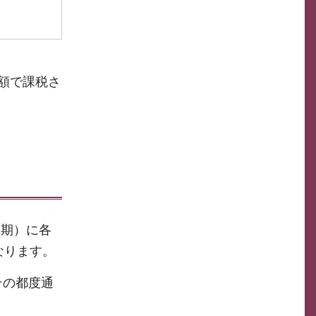
額で課税さ
2期）に各
なります。
その都度通