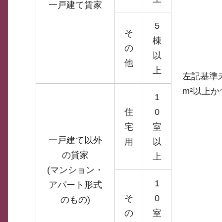
一戸建て賃家
5
そ
棟
の
以
他
上
左記基準
m²以上か
1
住
0
宅
室
一戸建て以外
用
以
の貸家
上
(マンション・
1
アパート形式
そ
0
のもの)
の
室