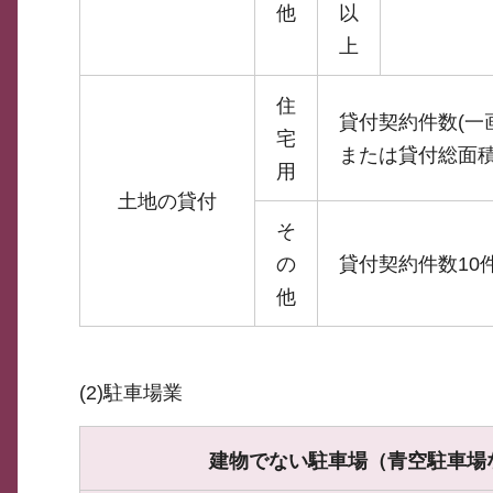
他
以
上
住
貸付契約件数(一画
宅
または貸付総面積2
用
土地の貸付
そ
の
貸付契約件数10
他
(2)駐車場業
建物でない駐車場（青空駐車場