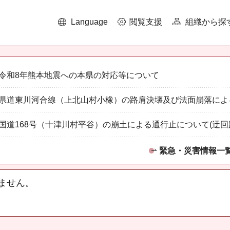
Language
閲覧支援
組織から探
令和8年熊本地震への本県の対応等について
県道東川河合線（上北山村小橡）の路肩決壊及び法面崩落によ
国道168号（十津川村平谷）の崩土による通行止について(迂回
緊急・災害情報一
ません。