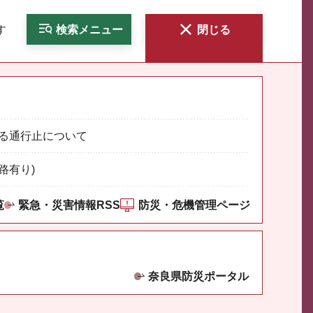
す
検索
メニュー
閉じる
る通行止について
路有り)
覧
緊急・災害情報RSS
防災・危機管理ページ
奈良県防災ポータル