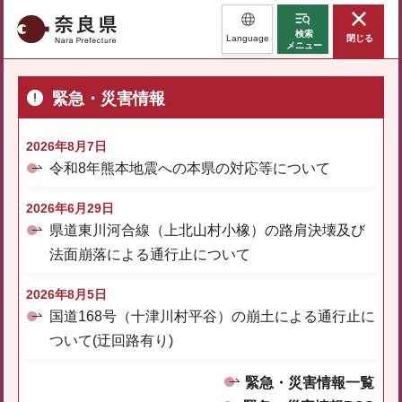
奈良県
検索
Language
閉じる
メニュー
緊急・災害情報
2026年8月7日
令和8年熊本地震への本県の対応等について
2026年6月29日
県道東川河合線（上北山村小橡）の路肩決壊及び
法面崩落による通行止について
2026年8月5日
国道168号（十津川村平谷）の崩土による通行止に
ついて(迂回路有り)
緊急・災害情報一覧