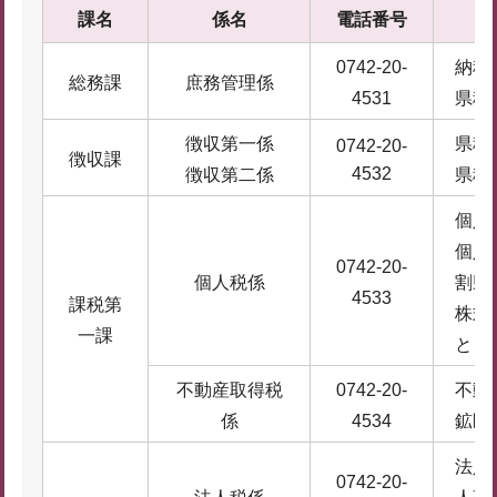
課名
係名
電話番号
0742-20-
納税
総務課
庶務管理係
4531
県税
徴収第一係
県税
0742-20-
徴収課
4532
徴収第二係
県税
個人
個人
0742-20-
個人税係
割県
4533
課税第
株式
一課
と
不動産取得税
0742-20-
不動
係
4534
鉱区
法人
0742-20-