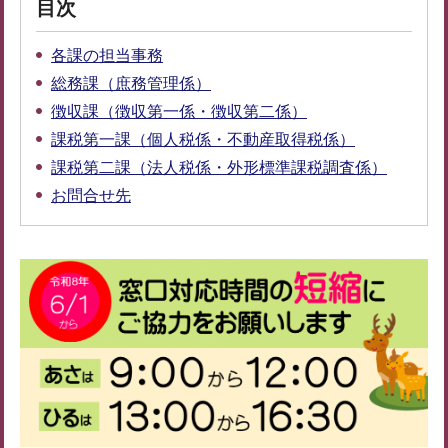
目次
各課の担当事務
総務課（庶務管理係）
徴収課（徴収第一係・徴収第二係）
課税第一課（個人税係・不動産取得税係）
課税第二課（法人税係・外形標準課税調査係）
お問合せ先