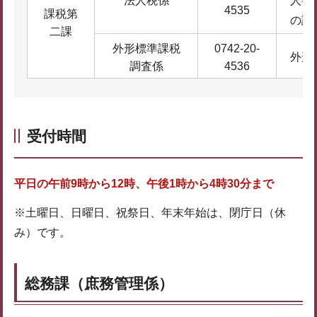
法人税係
人事
4535
課税第
の課
二課
外形標準課税
0742-20-
外形
調査係
4536
受付時間
平日の午前9時から12時、午後1時から4時30分まで
※土曜日、日曜日、祝祭日、年末年始は、閉庁日（休
み）です。
総務課（庶務管理係）