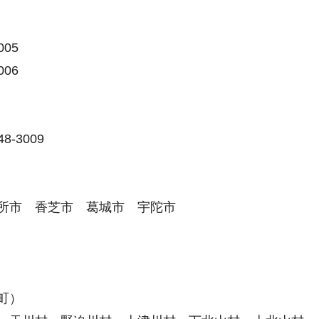
005
006
8-3009
所市 香芝市 葛城市 宇陀市
町）