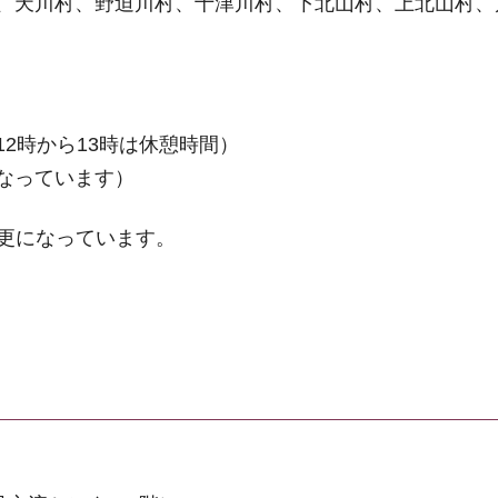
、天川村、野迫川村、十津川村、下北山村、上北山村、
（12時から13時は休憩時間）
なっています）
更になっています。