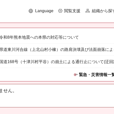
Language
閲覧支援
組織から探
令和8年熊本地震への本県の対応等について
県道東川河合線（上北山村小橡）の路肩決壊及び法面崩落によ
国道168号（十津川村平谷）の崩土による通行止について(迂回
緊急・災害情報一
ません。