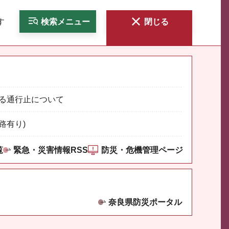
す
検索
メニュー
閉じる
る通行止について
路有り)
覧
緊急・災害情報RSS
防災・危機管理ページ
奈良県防災ポータル