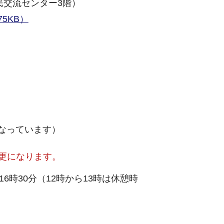
市民交流センター3階）
5KB）
なっています）
変更になります。
時30分（12時から13時は休憩時
）