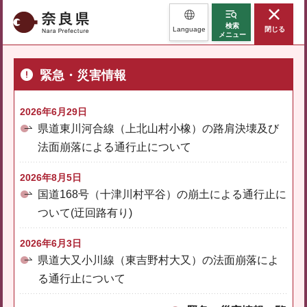
奈良県
検索
Language
閉じる
メニュー
緊急・災害情報
2026年6月29日
県道東川河合線（上北山村小橡）の路肩決壊及び
法面崩落による通行止について
2026年8月5日
国道168号（十津川村平谷）の崩土による通行止に
ついて(迂回路有り)
2026年6月3日
県道大又小川線（東吉野村大又）の法面崩落によ
る通行止について