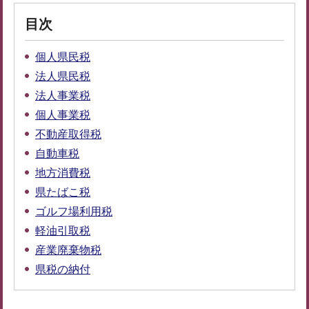
目次
個人県民税
法人県民税
法人事業税
個人事業税
不動産取得税
自動車税
地方消費税
県たばこ税
ゴルフ場利用税
軽油引取税
産業廃棄物税
県税の納付