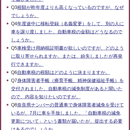
Q3
税額が昨年度よりも高くなっているのですが、なぜ
でしょうか。
Q4
年度途中に移転登録（名義変更）をして、別の人に
車を譲り渡しました。自動車税の金額はどうなるので
しょうか。
Q5
車検受け用納税証明書が欲しいのですが、どのよう
に取り寄せられますか。または、紛失しましたが再発
行できますか。
Q6
自動車税の税額はどのように決まりますか。
Q7
身体障害者手帳（療育手帳、精神保健福祉手帳）を
交付されました。自動車税の減免制度があると聞いた
ので、内容を知りたいのですが。
Q8
奈良県ナンバーの普通車で身体障害者減免を受けて
いるが、7月に車を手放しました。「自動車税の減免
更新について」という書類が届いたが、提出する必要
はあるのでしょうか。