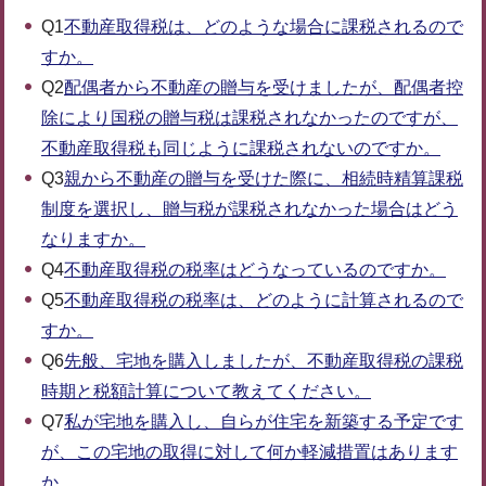
Q1
不動産取得税は、どのような場合に課税されるので
すか。
Q2
配偶者から不動産の贈与を受けましたが、配偶者控
除により国税の贈与税は課税されなかったのですが、
不動産取得税も同じように課税されないのですか。
Q3
親から不動産の贈与を受けた際に、相続時精算課税
制度を選択し、贈与税が課税されなかった場合はどう
なりますか。
Q4
不動産取得税の税率はどうなっているのですか。
Q5
不動産取得税の税率は、どのように計算されるので
すか。
Q6
先般、宅地を購入しましたが、不動産取得税の課税
時期と税額計算について教えてください。
Q7
私が宅地を購入し、自らが住宅を新築する予定です
が、この宅地の取得に対して何か軽減措置はあります
か。