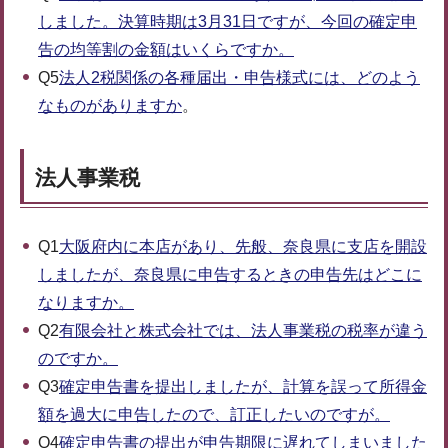
しました。決算時期は3月31日ですが、今回の確定申
告の均等割の金額はいくらですか。
Q5
法人2税関係の各種届出・申告様式には、どのよう
なものがありますか
。
法人事業税
Q1
大阪府内に本店があり、先般、奈良県に支店を開設
しましたが、奈良県に申告するときの申告先はどこに
なりますか。
Q2
有限会社と株式会社では、法人事業税の税率が違う
のですか。
Q3
確定申告書を提出しましたが、計算を誤って所得金
額を過大に申告したので、訂正したいのですが。
Q4
確定申告書の提出が申告期限に遅れてしまいました