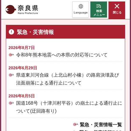
奈良県
検索
Language
閉じる
メニュー
緊急・災害情報
2026年8月7日
令和8年熊本地震への本県の対応等について
2026年6月29日
県道東川河合線（上北山村小橡）の路肩決壊及び
法面崩落による通行止について
2026年8月5日
国道168号（十津川村平谷）の崩土による通行止に
ついて(迂回路有り)
緊急・災害情報一覧