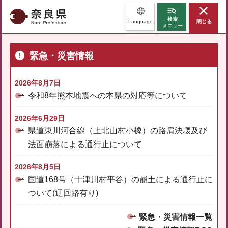
奈良県
検索
Language
閉じる
メニュー
緊急・災害情報
2026年8月7日
令和8年熊本地震への本県の対応等について
2026年6月29日
県道東川河合線（上北山村小橡）の路肩決壊及び
法面崩落による通行止について
2026年8月5日
国道168号（十津川村平谷）の崩土による通行止に
ついて(迂回路有り)
緊急・災害情報一覧