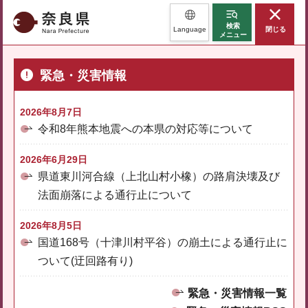
奈良県
検索
Language
閉じる
メニュー
緊急・災害情報
2026年8月7日
令和8年熊本地震への本県の対応等について
2026年6月29日
県道東川河合線（上北山村小橡）の路肩決壊及び
法面崩落による通行止について
2026年8月5日
国道168号（十津川村平谷）の崩土による通行止に
ついて(迂回路有り)
緊急・災害情報一覧