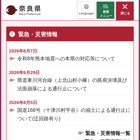
奈良県
検索
Language
閉じる
メニュー
緊急・災害情報
2026年8月7日
令和8年熊本地震への本県の対応等について
2026年6月29日
県道東川河合線（上北山村小橡）の路肩決壊及び
法面崩落による通行止について
2026年8月5日
国道168号（十津川村平谷）の崩土による通行止に
ついて(迂回路有り)
緊急・災害情報一覧