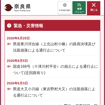
奈良県
検索
Language
閉じる
メニュー
緊急・災害情報
2026年6月29日
県道東川河合線（上北山村小橡）の路肩決壊及び
法面崩落による通行止について
2026年8月5日
国道168号（十津川村平谷）の崩土による通行止に
ついて(迂回路有り)
2026年6月3日
県道大又小川線（東吉野村大又）の法面崩落によ
る通行止について