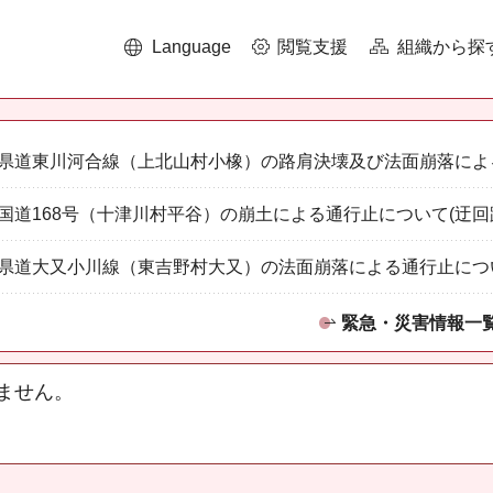
Language
閲覧支援
組織から探
県道東川河合線（上北山村小橡）の路肩決壊及び法面崩落によ
国道168号（十津川村平谷）の崩土による通行止について(迂回
県道大又小川線（東吉野村大又）の法面崩落による通行止につ
緊急・災害情報一
ません。