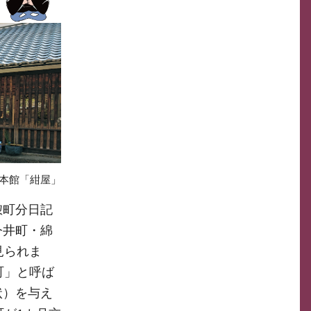
本館「紺屋」
惣町分日記
今井町・綿
見られま
町」と呼ば
状）を与え