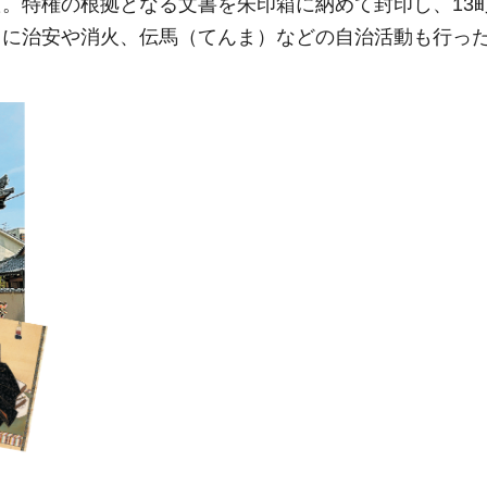
。特権の根拠となる文書を朱印箱に納めて封印し、13
りに治安や消火、伝馬（てんま）などの自治活動も行っ