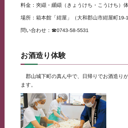
料金：夾纈・纐纈（きょうけち・こうけち）体験 
場所：箱本館「紺屋」（大和郡山市紺屋町19-
問い合わせ：☎0743-58-5531
お酒造り体験
郡山城下町の真ん中で、日帰りでお酒造りが
ます。