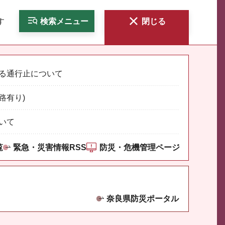
す
検索
メニュー
閉じる
る通行止について
路有り)
いて
覧
緊急・災害情報RSS
防災・危機管理ページ
奈良県防災ポータル