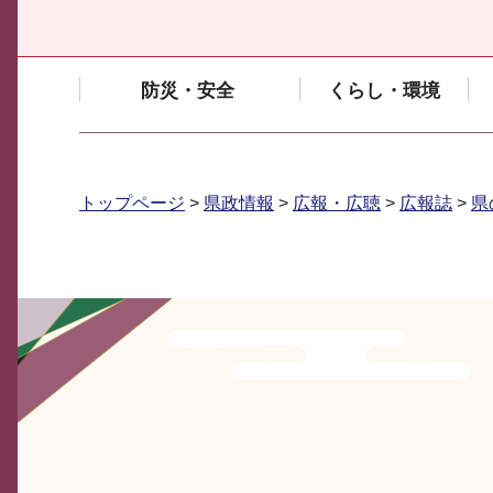
防災・安全
くらし・環境
トップページ
>
県政情報
>
広報・広聴
>
広報誌
>
県