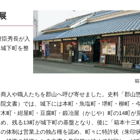
展
豊臣秀長が入
と城下町を整
箱
商人や職人たちを郡山へ呼び寄せました。史料「郡山
岳院文書）では、城下には本町・魚塩町・堺町・柳町・
木町・紺屋町・豆腐町・鍛冶屋（かじや）町の14町が
め、残る13町が城下町の基盤となり、後に「箱本十三
この体制は営業上の独占権を認め、町々に特許状（朱印