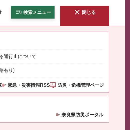
す
検索
メニュー
閉じる
る通行止について
路有り)
覧
緊急・災害情報RSS
防災・危機管理ページ
奈良県防災ポータル