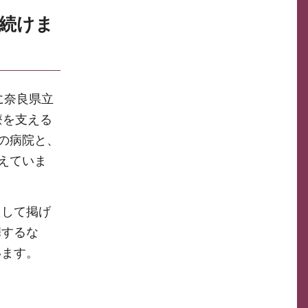
え続けま
に奈良県立
療を支える
の病院と、
えていま
して掲げ
携するな
います。