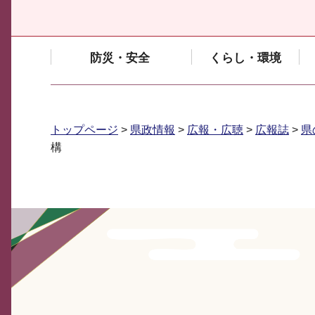
防災・安全
くらし・環境
トップページ
>
県政情報
>
広報・広聴
>
広報誌
>
県
構