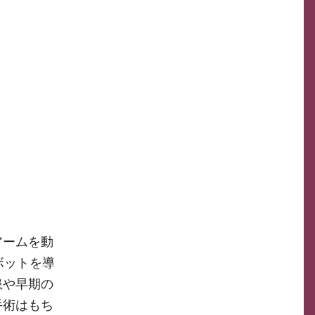
アームを動
ボットを導
患や早期の
手術はもち