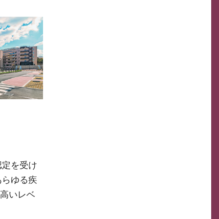
認定を受け
あらゆる疾
る高いレベ
。