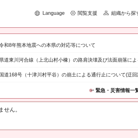
Language
閲覧支援
組織から探
令和8年熊本地震への本県の対応等について
県道東川河合線（上北山村小橡）の路肩決壊及び法面崩落によ
国道168号（十津川村平谷）の崩土による通行止について(迂回
緊急・災害情報一
ません。