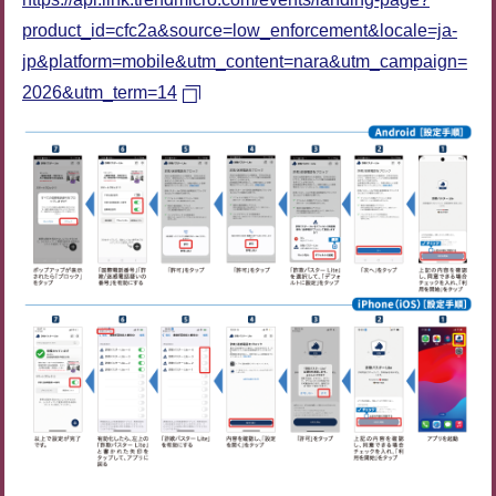
product_id=cfc2a&source=low_enforcement&locale=ja-
jp&platform=mobile&utm_content=nara&utm_campaign=
2026&utm_term=14