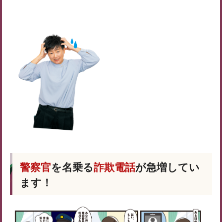
警察官
を名乗る
詐欺電話
が急増してい
ます！