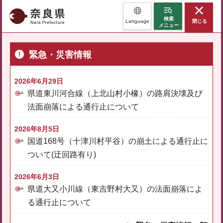
奈良県
検索
Language
閉じる
メニュー
緊急・災害情報
2026年6月29日
県道東川河合線（上北山村小橡）の路肩決壊及び
法面崩落による通行止について
2026年8月5日
国道168号（十津川村平谷）の崩土による通行止に
ついて(迂回路有り)
2026年6月3日
県道大又小川線（東吉野村大又）の法面崩落によ
る通行止について