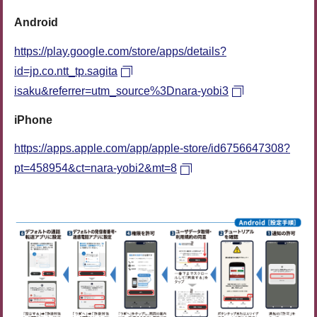
Android
https://play.google.com/store/apps/details?
id=jp.co.ntt_tp.sagita
isaku&referrer=utm_source%3Dnara-yobi3
iPhone
https://apps.apple.com/app/apple-store/id6756647308?
pt=458954&ct=nara-yobi2&mt=8