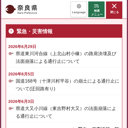
奈良県
検索
Language
閉じる
メニュー
緊急・災害情報
2026年6月29日
県道東川河合線（上北山村小橡）の路肩決壊及び
法面崩落による通行止について
2026年8月5日
国道168号（十津川村平谷）の崩土による通行止に
ついて(迂回路有り)
2026年6月3日
県道大又小川線（東吉野村大又）の法面崩落によ
る通行止について