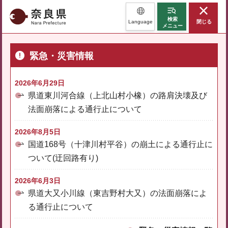
奈良県
検索
Language
閉じる
メニュー
緊急・災害情報
2026年6月29日
県道東川河合線（上北山村小橡）の路肩決壊及び
法面崩落による通行止について
2026年8月5日
国道168号（十津川村平谷）の崩土による通行止に
ついて(迂回路有り)
2026年6月3日
県道大又小川線（東吉野村大又）の法面崩落によ
る通行止について