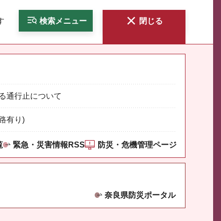
す
検索
メニュー
閉じる
る通行止について
路有り)
覧
緊急・災害情報RSS
防災・危機管理ページ
奈良県防災ポータル