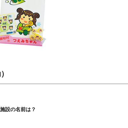
効）
る施設の名前は？