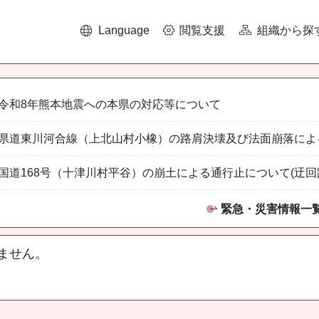
Language
閲覧支援
組織から探
令和8年熊本地震への本県の対応等について
県道東川河合線（上北山村小橡）の路肩決壊及び法面崩落によ
国道168号（十津川村平谷）の崩土による通行止について(迂回
緊急・災害情報一
ません。