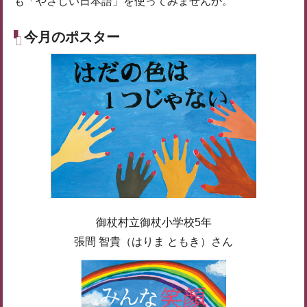
も「やさしい日本語」を使ってみませんか。
今月のポスター
御杖村立御杖小学校5年
張間 智貴（はりま ともき）さん