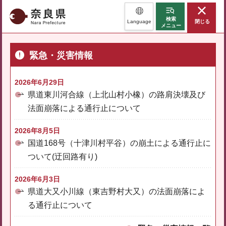
奈良県
検索
Language
閉じる
メニュー
緊急・災害情報
2026年6月29日
県道東川河合線（上北山村小橡）の路肩決壊及び
法面崩落による通行止について
2026年8月5日
国道168号（十津川村平谷）の崩土による通行止に
ついて(迂回路有り)
2026年6月3日
県道大又小川線（東吉野村大又）の法面崩落によ
る通行止について