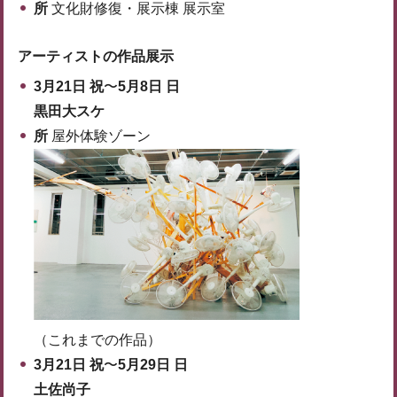
所
文化財修復・展示棟 展示室
アーティストの作品展示
3月21日 祝
〜
5月8日 日
黒田大スケ
所
屋外体験ゾーン
（これまでの作品）
3月21日 祝
〜
5月29日 日
土佐尚子