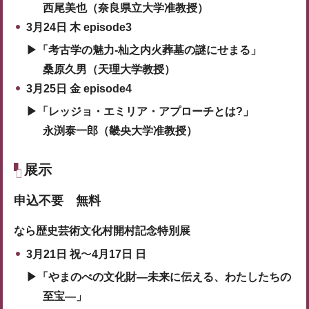
西尾美也（奈良県立大学准教授）
3月24日 木 episode3
▶「考古学の魅力-杣之内火葬墓の謎にせまる」
桑原久男（天理大学教授）
3月25日 金 episode4
▶「レッジョ・エミリア・アプローチとは?」
永渕泰一郎（畿央大学准教授）
展示
申込不要 無料
なら歴史芸術文化村開村記念特別展
3月21日 祝
〜
4月17日 日
▶「やまのべの文化財―未来に伝える、わたしたちの
至宝―」