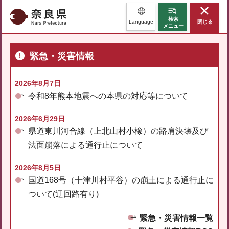
奈良県
検索
Language
閉じる
メニュー
緊急・災害情報
2026年8月7日
令和8年熊本地震への本県の対応等について
2026年6月29日
県道東川河合線（上北山村小橡）の路肩決壊及び
法面崩落による通行止について
2026年8月5日
国道168号（十津川村平谷）の崩土による通行止に
ついて(迂回路有り)
緊急・災害情報一覧