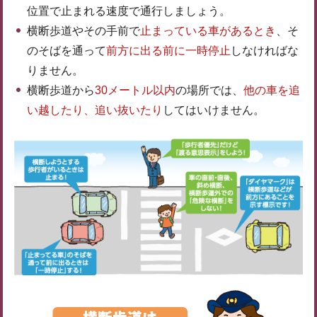
位置で止まれる速度で通行しましょう。
横断歩道やその手前で
止まっている車があるとき
、そ
のそばを通って
前方に出る前に一時停止
しなければな
りません。
横断歩道から
30メートル以内
の場所では、
他の車を追
い越したり、追い抜いたり
してはいけません。