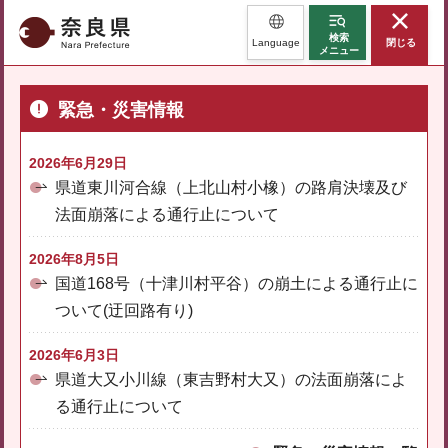
奈良県
検索
Language
閉じる
メニュー
緊急・災害情報
2026年6月29日
県道東川河合線（上北山村小橡）の路肩決壊及び
法面崩落による通行止について
2026年8月5日
国道168号（十津川村平谷）の崩土による通行止に
ついて(迂回路有り)
2026年6月3日
県道大又小川線（東吉野村大又）の法面崩落によ
る通行止について