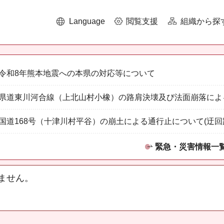
Language
閲覧支援
組織から探
令和8年熊本地震への本県の対応等について
県道東川河合線（上北山村小橡）の路肩決壊及び法面崩落によ
国道168号（十津川村平谷）の崩土による通行止について(迂回
緊急・災害情報一
ません。