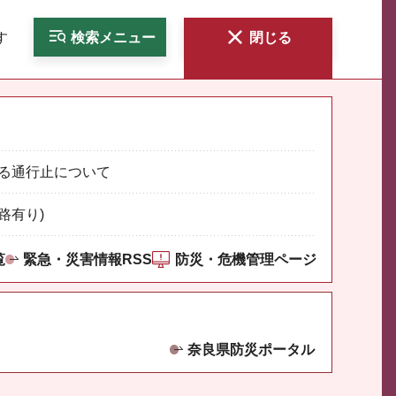
す
検索
メニュー
閉じる
る通行止について
路有り)
覧
緊急・災害情報RSS
防災・危機管理ページ
奈良県防災ポータル