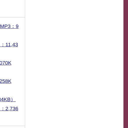
MP3：9
11,43
070K
258K
4KB）
2,736