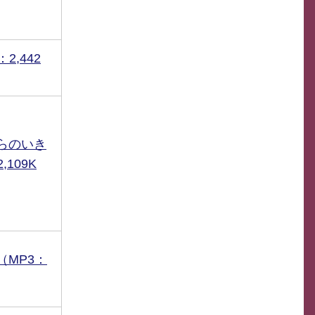
2,442
らのいき
109K
（MP3：