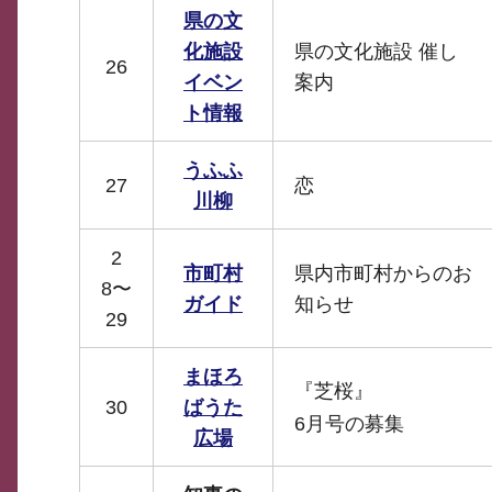
県の文
化施設
県の文化施設 催し
26
イベン
案内
ト情報
うふふ
27
恋
川柳
2
市町村
県内市町村からのお
8〜
ガイド
知らせ
29
まほろ
『芝桜』
30
ばうた
6月号の募集
広場