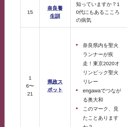
知っていますか？1
奈良養
15
0代にもあるこころ
生訓
の病気
奈良県内を聖火
ランナーが疾
走！東京2020オ
リンピック聖火
1
リレー
県政ス
6〜
ポット
engawaでつなが
21
る奥大和
このマーク、見
たことあります