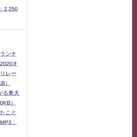
2,250
ランナ
020オ
リレー
KB）
ながる奥大
50KB）
たこと
MP3：