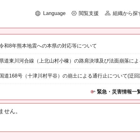
Language
閲覧支援
組織から探
令和8年熊本地震への本県の対応等について
県道東川河合線（上北山村小橡）の路肩決壊及び法面崩落によ
国道168号（十津川村平谷）の崩土による通行止について(迂回
緊急・災害情報一
ません。