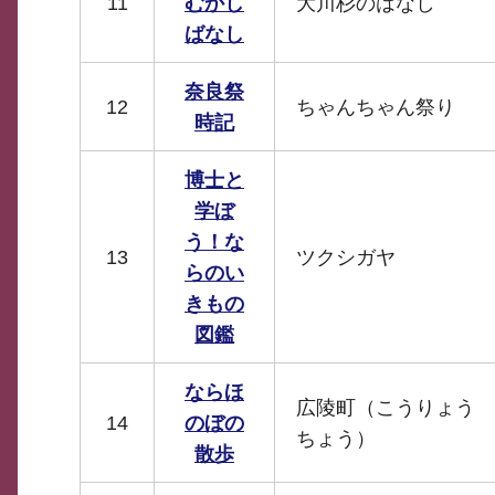
11
むかし
大川杉のはなし
ばなし
奈良祭
12
ちゃんちゃん祭り
時記
博士と
学ぼ
う！な
13
ツクシガヤ
らのい
きもの
図鑑
ならほ
広陵町（こうりょう
14
のぼの
ちょう）
散歩