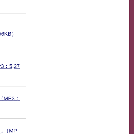
56KB）
：5,27
（MP3：
し（MP