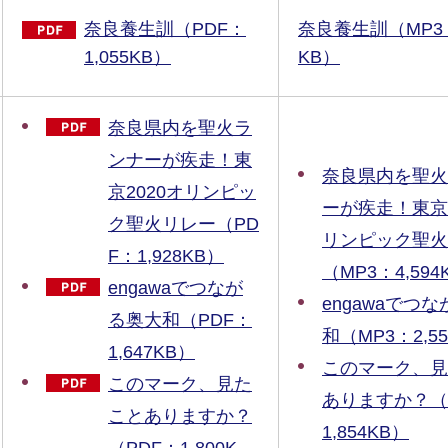
奈良養生訓（PDF：
奈良養生訓（MP3：
1,055KB）
KB）
奈良県内を聖火ラ
ンナーが疾走！東
奈良県内を聖火
京2020オリンピッ
ーが疾走！東京2
ク聖火リレー（PD
リンピック聖火
F：1,928KB）
（MP3：4,594
engawaでつなが
engawaでつ
る奥大和（PDF：
和（MP3：2,5
1,647KB）
このマーク、見
このマーク、見た
ありますか？（
ことありますか？
1,854KB）