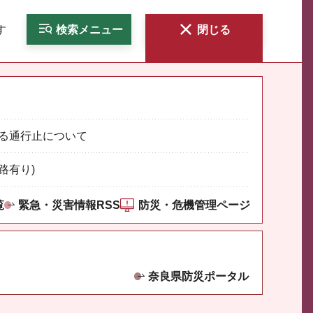
す
検索
メニュー
閉じる
る通行止について
路有り)
覧
緊急・災害情報RSS
防災・危機管理ページ
奈良県防災ポータル