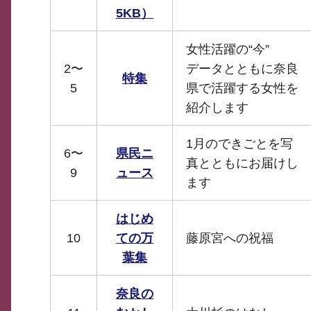
5KB）
女性活躍の“今”
2〜
データとともに奈良
特集
5
県で活躍する女性を
紹介します
1月のできごとを写
6〜
県民ニ
真とともにお届けし
9
ュース
ます
はじめ
10
ての万
藤原宮への祝福
葉集
奈良の