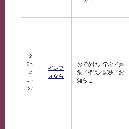
か？
2
2〜
おでかけ／学ぶ／募
インフ
2
集／相談／試験／お
ォなら
5・
知らせ
27