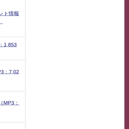
ント情報
）
1,853
：7,02
（MP3：