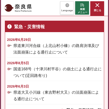
奈良県
検索
Language
閉じる
メニュー
緊急・災害情報
2026年6月29日
県道東川河合線（上北山村小橡）の路肩決壊及び
法面崩落による通行止について
2026年8月5日
国道168号（十津川村平谷）の崩土による通行止に
ついて(迂回路有り)
2026年6月3日
県道大又小川線（東吉野村大又）の法面崩落によ
る通行止について