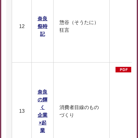
奈良
惣谷（そうたに）
12
祭時
D
狂言
記
F
1
7
奈良
の輝
×
く
消費者目線のもの
13
企業
づくり
×起
D
業
F