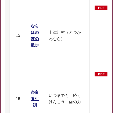
なら
ほの
十津川村（とつか
15
ぼの
わむら）
D
散歩
F
1
2
奈良
いつまでも 続く
16
養生
D
けんこう 歯の力
訓
F
9