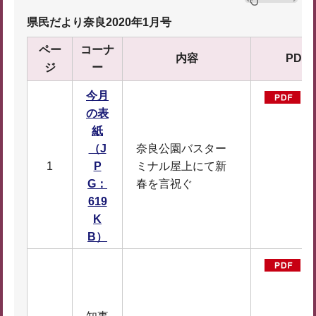
県民だより奈良2020年1月号
ペー
コーナ
内容
PDF
ジ
ー
今月
の表
紙
（J
奈良公園バスター
1
P
ミナル屋上にて新
D
G：
春を言祝ぐ
F
619
1
K
9
B）