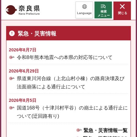
奈良県
検索
Language
閉じる
メニュー
緊急・災害情報
2026年8月7日
令和8年熊本地震への本県の対応等について
2026年6月29日
県道東川河合線（上北山村小橡）の路肩決壊及び
法面崩落による通行止について
2026年8月5日
国道168号（十津川村平谷）の崩土による通行止に
ついて(迂回路有り)
緊急・災害情報一覧