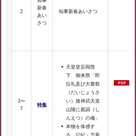
知事
新春
2
知事新春あいさつ
あい
D
さつ
F
1
2
天皇皇后両陛
下 御来県「即
位礼及び大嘗祭
（だいじょうさ
D
3〜
い）後神武天皇
特集
F
7
山陵に親謁（し
6
んえつ）の儀」
0
本物を体感す
る 記紀・万葉