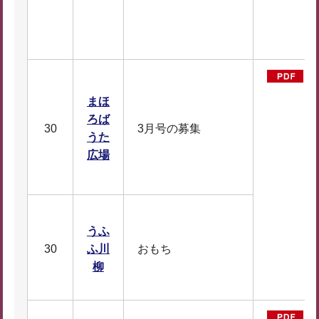
2
1
まほ
ろば
30
3月号の募集
うた
広場
D
うふ
F
30
ふ川
おもち
1
柳
5