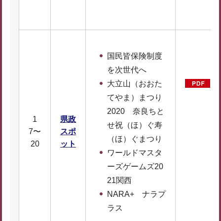
K
国民皆保険制度
を次世代へ
大立山（おおた
てやま）まつり
2020 奈良ちと
1
県政
せ祝（ほ）ぐ寿
7〜
スポ
D
（ほ）ぐまつり
20
ット
F
ワールドマスタ
4
ーズゲームズ20
4
21関西
NARA+ ナラプ
ラス