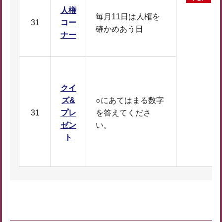
人権
毎月11日は人権を
31
コー
確かめあう日
ナー
クイ
ズ&
○にあてはまる数字
D
31
プレ
を答えてくださ
F
ゼン
い。
1
ト
0