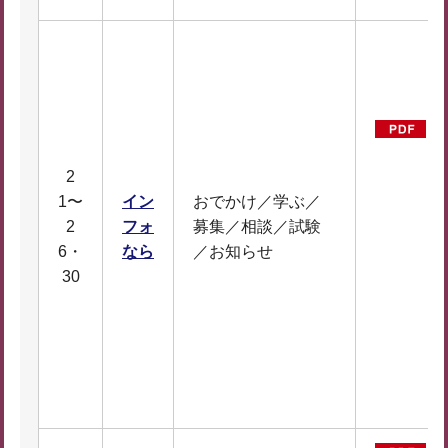
2
1〜
イン
おでかけ／学ぶ／
2
フォ
募集／相談／試験
D
6・
なら
／お知らせ
F
30
8
7