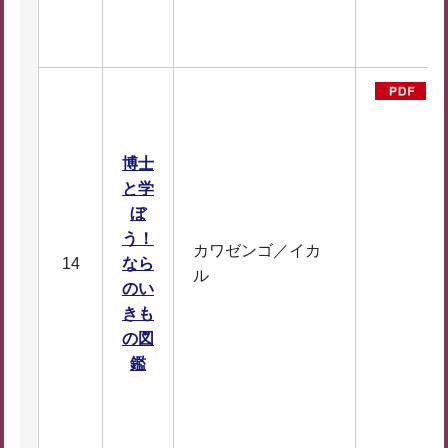
1
5
博士
と学
ぼ
う！
カワゼンゴ／イカ
14
なら
ル
のい
きも
の図
D
鑑
F
1
7