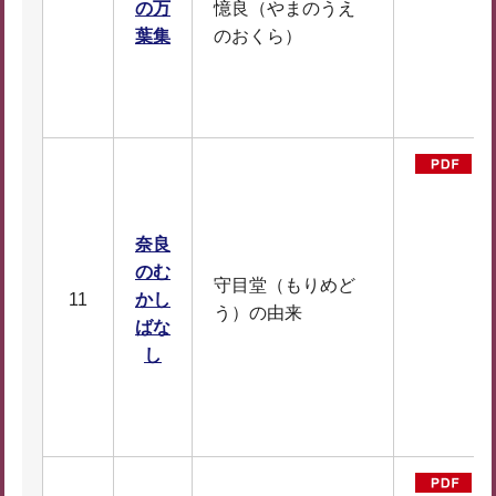
の万
憶良（やまのうえ
D
葉集
のおくら）
F
1
0
奈良
のむ
守目堂（もりめど
11
かし
う）の由来
ばな
D
し
F
1
8