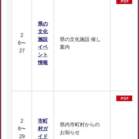
県の
文化
2
施設
県の文化施設 催し
6〜
イベ
案内
27
ント
D
情報
F
2
3
2
市町
県内市町村からの
8〜
村ガ
D
お知らせ
29
イド
F