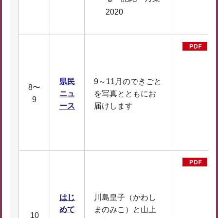
2020
県民
9～11月のできごと
8〜
ニュ
を写真とともにお
D
9
ース
届けします
F
2
2
はじ
川島皇子（かわし
めて
まのみこ）と山上
10