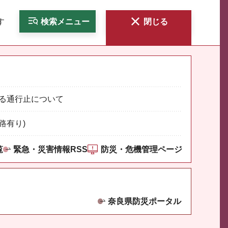
す
検索
メニュー
閉じる
る通行止について
路有り)
覧
緊急・災害情報RSS
防災・危機管理ページ
奈良県防災ポータル