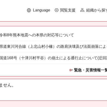
Language
閲覧支援
組織から探
令和8年熊本地震への本県の対応等について
県道東川河合線（上北山村小橡）の路肩決壊及び法面崩落によ
国道168号（十津川村平谷）の崩土による通行止について(迂回
緊急・災害情報一
ません。