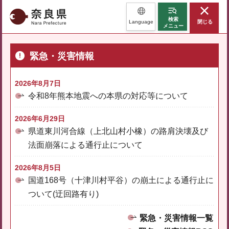
奈良県
検索
Language
閉じる
メニュー
緊急・災害情報
2026年8月7日
令和8年熊本地震への本県の対応等について
2026年6月29日
県道東川河合線（上北山村小橡）の路肩決壊及び
法面崩落による通行止について
2026年8月5日
国道168号（十津川村平谷）の崩土による通行止に
ついて(迂回路有り)
緊急・災害情報一覧