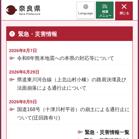
奈良県
検索
Language
閉じる
メニュー
緊急・災害情報
2026年8月7日
令和8年熊本地震への本県の対応等について
2026年6月29日
県道東川河合線（上北山村小橡）の路肩決壊及び
法面崩落による通行止について
2026年8月5日
国道168号（十津川村平谷）の崩土による通行止に
ついて(迂回路有り)
緊急・災害情報一覧