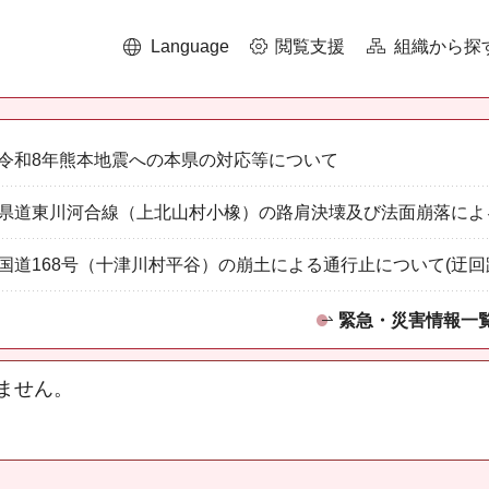
Language
閲覧支援
組織から探
令和8年熊本地震への本県の対応等について
県道東川河合線（上北山村小橡）の路肩決壊及び法面崩落によ
国道168号（十津川村平谷）の崩土による通行止について(迂回
緊急・災害情報一
ません。