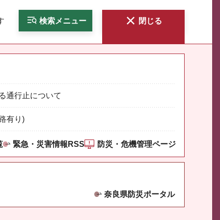
す
検索
メニュー
閉じる
る通行止について
路有り)
覧
緊急・災害情報RSS
防災・危機管理ページ
奈良県防災ポータル