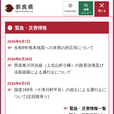
奈良県
検索
Language
閉じる
メニュー
緊急・災害情報
2026年8月7日
令和8年熊本地震への本県の対応等について
2026年6月29日
県道東川河合線（上北山村小橡）の路肩決壊及び
法面崩落による通行止について
2026年8月5日
国道168号（十津川村平谷）の崩土による通行止に
ついて(迂回路有り)
緊急・災害情報一覧