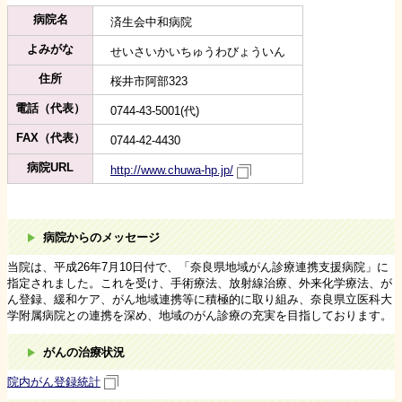
病院名
済生会中和病院
よみがな
せいさいかいちゅうわびょういん
住所
桜井市阿部323
電話（代表）
0744-43-5001(代)
FAX（代表）
0744-42-4430
病院URL
http://www.chuwa-hp.jp/
病院からのメッセージ
当院は、平成26年7月10日付で、「奈良県地域がん診療連携支援病院」に
指定されました。これを受け、手術療法、放射線治療、外来化学療法、が
ん登録、緩和ケア、がん地域連携等に積極的に取り組み、奈良県立医科大
学附属病院との連携を深め、地域のがん診療の充実を目指しております。
がんの治療状況
院内がん登録統計