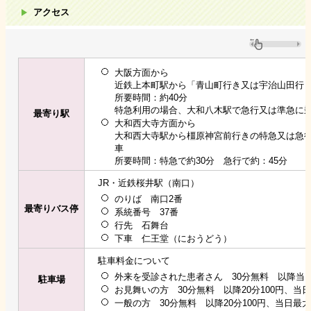
アクセス
大阪方面から
近鉄上本町駅から「青山町行き又は宇治山田行
所要時間：約40分
特急利用の場合、大和八木駅で急行又は準急に
最寄り駅
大和西大寺方面から
大和西大寺駅から橿原神宮前行きの特急又は急
車
所要時間：特急で約30分 急行で約：45分
JR・近鉄桜井駅（南口）
のりば 南口2番
最寄りバス停
系統番号 37番
行先 石舞台
下車 仁王堂（におうどう）
駐車料金について
外来を受診された患者さん 30分無料 以降当日
駐車場
お見舞いの方 30分無料 以降20分100円、当日
一般の方 30分無料 以降20分100円、当日最大