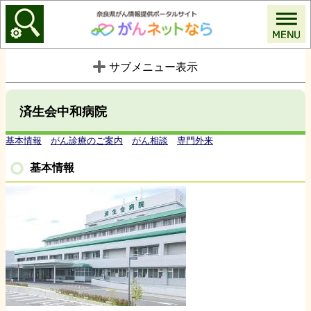
がんネットなら
サブメニュー表示
済生会中和病院
基本情報
がん診療のご案内
がん相談
専門外来
基本情報