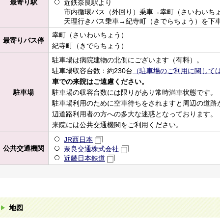
最寄り駅
近鉄奈良駅より
市内循環バス（外回り）乗車→幸町（さいわいち
天理行きバス乗車→紀寺町（きでらちょう）を下
幸町（さいわいちょう）
最寄りバス停
紀寺町（きでらちょう）
駐車場は病院建物の北側にございます（有料）。
駐車場収容台数：約230台
（駐車場のご利用に関して
車での来院はご遠慮ください。
駐車場
駐車場の収容台数には限りがあり常時満車状態です。
駐車場利用のために空車待ちをされますと周辺の道路
辺道路利用者の方への多大な迷惑となっております。
来院には公共交通機関をご利用ください。
JR西日本
公共交通機関
奈良交通株式会社
近畿日本鉄道
地図