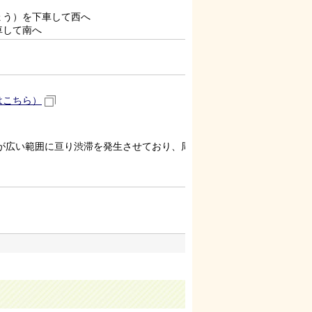
ょう）を下車して西へ
車して南へ
はこちら）
が広い範囲に亘り渋滞を発生させており、周