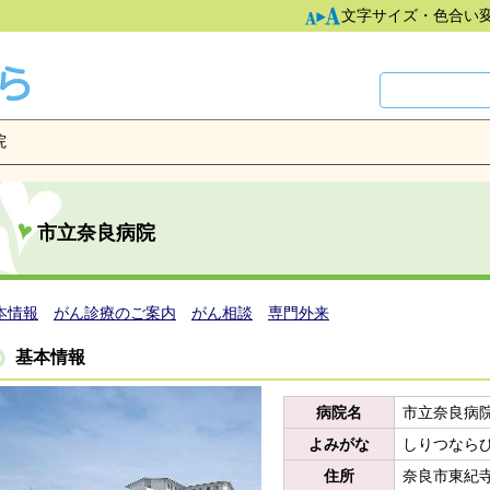
文字サイズ・色合い
院
市立奈良病院
本情報
がん診療のご案内
がん相談
専門外来
基本情報
病院名
市立奈良病
よみがな
しりつなら
住所
奈良市東紀寺町