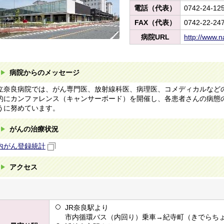
電話（代表）
0742-24-12
FAX（代表）
0742-22-24
病院URL
http://www.n
病院からのメッセージ
立奈良病院では、がん専門医、放射線科医、病理医、コメディカルなど
的にカンファレンス（キャンサーボード）を開催し、各患者さんの病態
うに努めています。
がんの治療状況
内がん登録統計
アクセス
JR奈良駅より
市内循環バス（内回り）乗車→紀寺町（きでらち