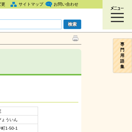
変更
サイトマップ
お問い合わせ
専
門
用
語
集
院
びょういん
1-50-1