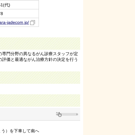
51(代)
78
ara-jadecom.jp/
の専門分野の異なるがん診療スタッフが定
の評価と最適ながん治療方針の決定を行う
ょう）を下車して南へ