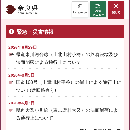
奈良県
検索
Language
閉じる
メニュー
緊急・災害情報
2026年6月29日
県道東川河合線（上北山村小橡）の路肩決壊及び
法面崩落による通行止について
2026年8月5日
国道168号（十津川村平谷）の崩土による通行止に
ついて(迂回路有り)
2026年6月3日
県道大又小川線（東吉野村大又）の法面崩落によ
る通行止について