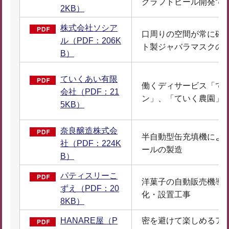
クラフトビール開発で
2KB）
株式会社ソシア
口周りの空間が常に確
ル（PDF：206K
ト製ジャバラマスクの
B）
ていくあい有限
働くディサービス「て
会社（PDF：21
ン」、「ていく農園」
5KB）
奈良醸造株式会
半自動型缶充填機によ
社（PDF：224K
ールの製造
B）
パティスリーこ
洋菓子の自動販売機導
ずえ（PDF：20
化・設置工事
8KB）
HANARE屋（P
密を避けて楽しめるア