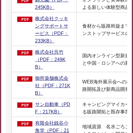
245KB）
よる新しい体験型商品
株式会社クッキ
ングサポートサ
食材から販路斡旋まで
ービス（PDF：
ンストップサービスの
233KB）
株式会社呉竹
国内オンライン型新規
（PDF：249K
と中国・ロシアへの新
B）
御所薬舗株式会
WEB海外展示会への出
社（PDF：271K
路開拓及び新商品開発
B）
サン自動車（PD
キャンピングマイカー
F：217KB）
る販路開拓と既存事業
有限会社銭谷小
地域資源 名水ごろご
角堂（PDF：21