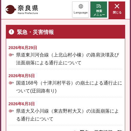
奈良県
検索
Language
閉じる
メニュー
緊急・災害情報
2026年6月29日
県道東川河合線（上北山村小橡）の路肩決壊及び
法面崩落による通行止について
2026年8月5日
国道168号（十津川村平谷）の崩土による通行止に
ついて(迂回路有り)
2026年6月3日
県道大又小川線（東吉野村大又）の法面崩落によ
る通行止について