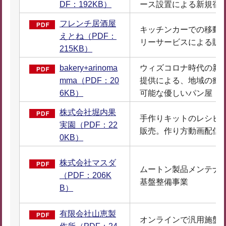
DF：192KB）
ース設置による新規宿
フレンチ居酒屋
キッチンカーでの移動
えとね（PDF：
リーサービスによる販
215KB）
bakery+arinoma
ウィズコロナ時代の新
mma（PDF：20
提供による、地域の癒
6KB）
可能な優しいパン屋
株式会社堀内果
手作りキットのレシピ
実園（PDF：22
販売。作り方動画配信
0KB）
株式会社マスダ
ムートン製品メンテナ
（PDF：206K
基盤整備事業
B）
有限会社山恵製
オンラインで汎用施盤