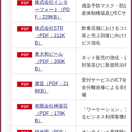
株式会社インタ
感染予防マスク・防護
ーフォート（PD
産体制構築及びECサイ
F：229KB）
株式会社STR
飲食店舗におけるコロ
（PDF：212K
策と売上回復に向けた
B）
ビス強化
奥大和ビール
ネット販売の強化・店
（PDF：200K
対策並びに新規民泊事
B）
受付サービスのICT化
鹿音（PDF：21
全分離改修による非接
6KB）
備
有限会社神湯荘
「ワーケーション」プ
（PDF：179K
るビジネス利用客獲得
B）
錦光園（PDF：
オンラインと実体験の