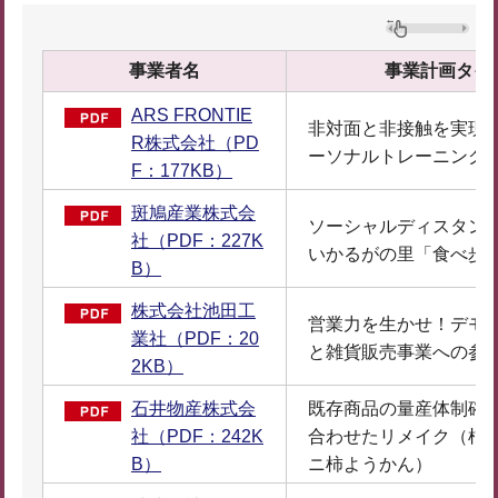
事業者名
事業計画タイ
ARS FRONTIE
非対面と非接触を実現
R株式会社（PD
ーソナルトレーニング
F：177KB）
斑鳩産業株式会
ソーシャルディスタン
社（PDF：227K
いかるがの里「食べ歩
B）
株式会社池田工
営業力を生かせ！デモ
業社（PDF：20
と雑貨販売事業への参
2KB）
石井物産株式会
既存商品の量産体制確
社（PDF：242K
合わせたリメイク（柿
B）
ニ柿ようかん）