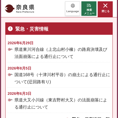
奈良県
検索
Language
閉じる
メニュー
緊急・災害情報
2026年6月29日
県道東川河合線（上北山村小橡）の路肩決壊及び
法面崩落による通行止について
2026年8月5日
国道168号（十津川村平谷）の崩土による通行止に
ついて(迂回路有り)
2026年6月3日
県道大又小川線（東吉野村大又）の法面崩落によ
る通行止について