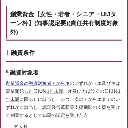
創業資金【女性・若者・シニア・UIJタ
ーン枠】(知事認定要)
(責任共有制度対象
外)
融資条件
融資対象者
創業資金の融資対象者アからキ
のいずれか（エ及びキは
事業開始した日以後
1年未満
、オ及びカは設立の日以後
1
年未満
に限る）に該当し、かつ、次のアからエまでのい
ずれかに該当し、認定経営革新等支援機関の支援を受け
て創業するとして知事の認定を受けた方
ア 女性