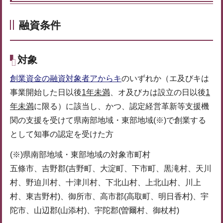
融資条件
対象
創業資金の融資対象者アからキ
のいずれか（エ及びキは
事業開始した日以後
1年未満
、オ及びカは設立の日以後
1
年未満
に限る）に該当し、かつ、認定経営革新等支援機
関の支援を受けて県南部地域・東部地域(※)で創業する
として知事の認定を受けた方
(※)県南部地域・東部地域の対象市町村
五條市、吉野郡(吉野町、大淀町、下市町、黒滝村、天川
村、野迫川村、十津川村、下北山村、上北山村、川上
村、東吉野村)、御所市、高市郡(高取町、明日香村)、宇
陀市、山辺郡(山添村)、宇陀郡(曽爾村、御杖村)