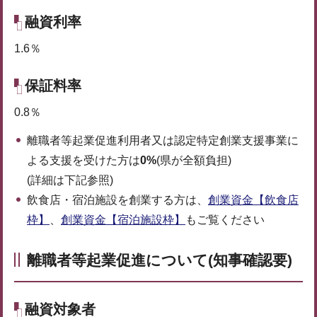
融資利率
1.6％
保証料率
0.8％
離職者等起業促進利用者又は認定特定創業支援事業に
よる支援を受けた方は
0%
(県が全額負担)
(詳細は下記参照)
飲食店・宿泊施設を創業する方は、
創業資金【飲食店
枠】
、
創業資金【宿泊施設枠】
もご覧ください
離職者等起業促進について(知事確認要)
融資対象者