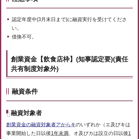
認定年度中(3月末日まで)に融資実行を受けてくださ
い。
借換不可。
創業資金【飲食店枠】(知事認定要)(責任
共有制度対象外)
融資条件
融資対象者
創業資金の融資対象者アからキ
のいずれか（エ及びキは
事業開始した日以後
1年未満
、オ及びカは設立の日以後
1