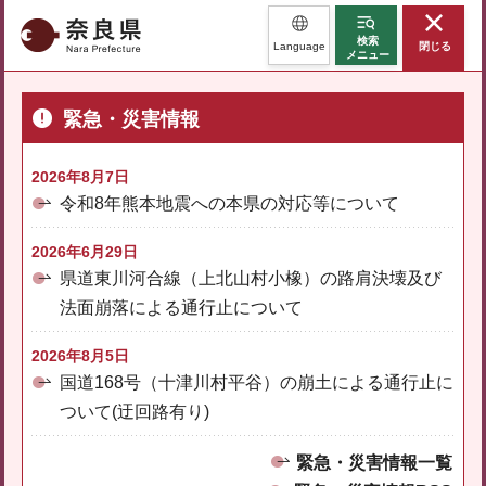
奈良県
検索
Language
閉じる
メニュー
緊急・災害情報
2026年8月7日
令和8年熊本地震への本県の対応等について
2026年6月29日
県道東川河合線（上北山村小橡）の路肩決壊及び
法面崩落による通行止について
2026年8月5日
国道168号（十津川村平谷）の崩土による通行止に
ついて(迂回路有り)
緊急・災害情報一覧