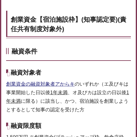
創業資金【宿泊施設枠】(知事認定要)(責
任共有制度対象外)
融資条件
融資対象者
創業資金の融資対象者アからキ
のいずれか（エ及びキは
事業開始した日以後
1年未満
、オ及びカは設立の日以後
1
年未満
に限る）に該当し、かつ、宿泊施設を創業しよう
とするとして知事の認定を受けた方
融資限度額