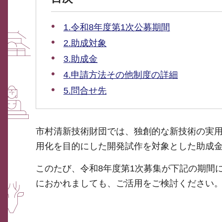
1.令和8年度第1次公募期間
2.助成対象
3.助成金
4.申請方法その他制度の詳細
5.問合せ先
市村清新技術財団では、独創的な新技術の実
用化を目的にした開発試作を対象とした助成金
このたび、令和8年度第1次募集が下記の期間
におかれましても、ご活用をご検討ください