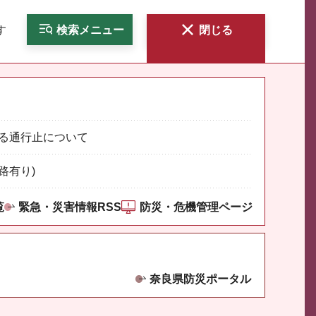
す
検索
メニュー
閉じる
る通行止について
路有り)
覧
緊急・災害情報RSS
防災・危機管理ページ
奈良県防災ポータル