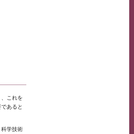
り、これを
要であると
、科学技術