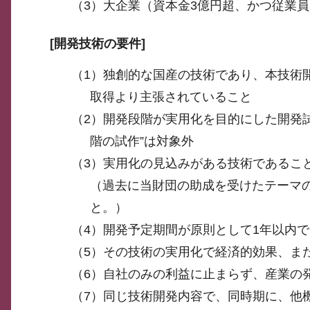
（3）大企業（資本金3億円超、かつ従業員
[
開発技術の要件]
（1）独創的な国産の技術であり、本技術
取得より主張されていること
（2）開発段階が実用化を目的にした開発試
階の試作”は対象外
（3）実用化の見込みがある技術であるこ
（過去に当財団の助成を受けたテーマ
と。）
（4）開発予定期間が原則として1年以内
（5）その技術の実用化で経済的効果、ま
（6）自社のみの利益に止まらず、産業の
（7）同じ技術開発内容で、同時期に、他