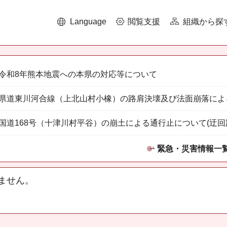
Language
閲覧支援
組織から探
令和8年熊本地震への本県の対応等について
県道東川河合線（上北山村小橡）の路肩決壊及び法面崩落によ
国道168号（十津川村平谷）の崩土による通行止について(迂回
緊急・災害情報一
ません。