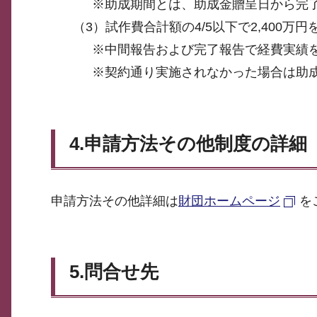
※助成期間とは、助成金贈呈日から完
（3）試作費合計額の4/5以下で2,400万
※中間報告および完了報告で経費実績
※契約通り実施されなかった場合は助
4.申請方法その他制度の詳細
申請方法その他詳細は
財団ホームページ
を
5.問合せ先