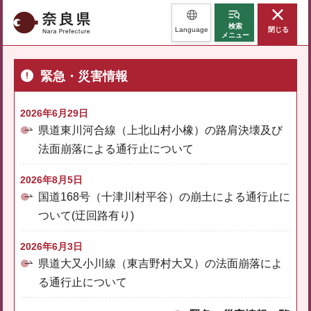
奈良県
検索
Language
閉じる
メニュー
緊急・災害情報
2026年6月29日
県道東川河合線（上北山村小橡）の路肩決壊及び
法面崩落による通行止について
2026年8月5日
国道168号（十津川村平谷）の崩土による通行止に
ついて(迂回路有り)
2026年6月3日
県道大又小川線（東吉野村大又）の法面崩落によ
る通行止について