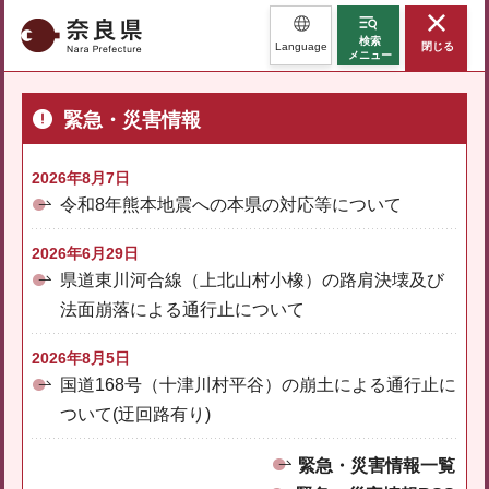
奈良県
検索
Language
閉じる
メニュー
緊急・災害情報
2026年8月7日
令和8年熊本地震への本県の対応等について
2026年6月29日
県道東川河合線（上北山村小橡）の路肩決壊及び
法面崩落による通行止について
2026年8月5日
国道168号（十津川村平谷）の崩土による通行止に
ついて(迂回路有り)
緊急・災害情報一覧