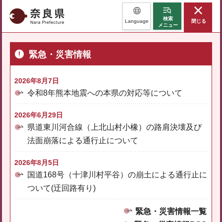
奈良県
検索
Language
閉じる
メニュー
緊急・災害情報
2026年8月7日
令和8年熊本地震への本県の対応等について
2026年6月29日
県道東川河合線（上北山村小橡）の路肩決壊及び
法面崩落による通行止について
2026年8月5日
国道168号（十津川村平谷）の崩土による通行止に
ついて(迂回路有り)
緊急・災害情報一覧