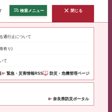
す
検索
メニュー
閉じる
る通行止について
路有り)
いて
覧
緊急・災害情報RSS
防災・危機管理ページ
奈良県防災ポータル