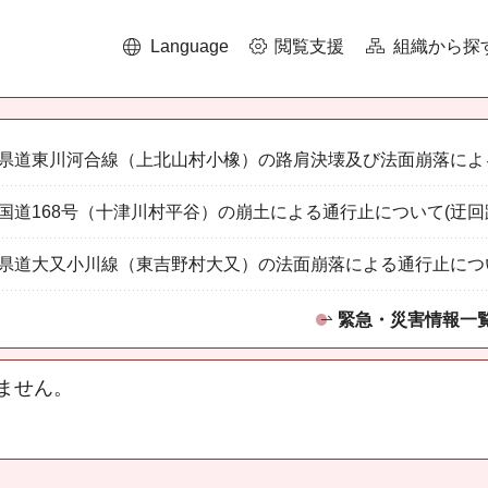
Language
閲覧支援
組織から探
県道東川河合線（上北山村小橡）の路肩決壊及び法面崩落によ
国道168号（十津川村平谷）の崩土による通行止について(迂回
県道大又小川線（東吉野村大又）の法面崩落による通行止につ
緊急・災害情報一
ません。