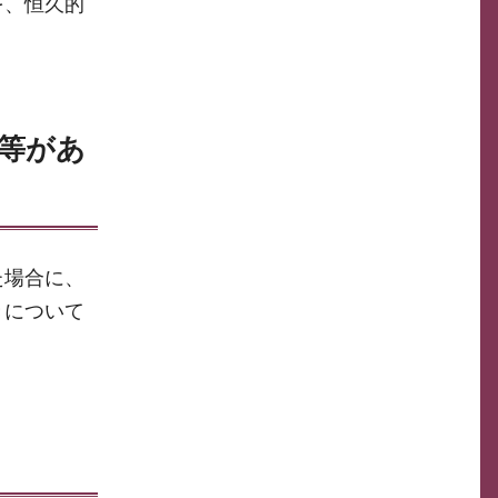
を、恒久的
等があ
た場合に、
きについて