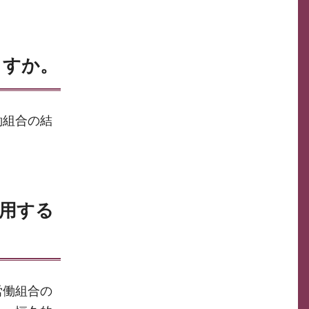
ますか。
働組合の結
使用する
労働組合の