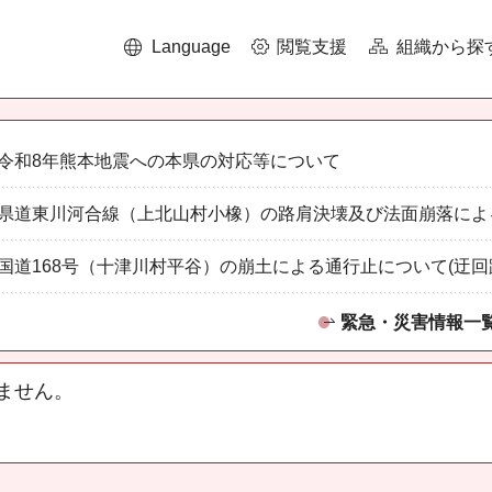
Language
閲覧支援
組織から探
令和8年熊本地震への本県の対応等について
県道東川河合線（上北山村小橡）の路肩決壊及び法面崩落によ
国道168号（十津川村平谷）の崩土による通行止について(迂回
緊急・災害情報一
ません。