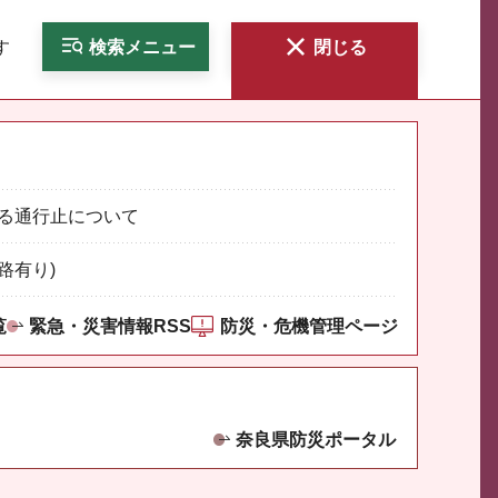
す
検索
メニュー
閉じる
る通行止について
路有り)
覧
緊急・災害情報RSS
防災・危機管理ページ
奈良県防災ポータル