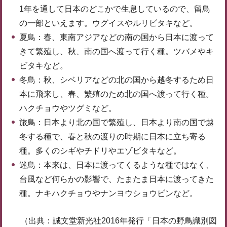
1年を通して日本のどこかで生息しているので、留鳥
の一部といえます。ウグイスやルリビタキなど。
夏鳥：春、東南アジアなどの南の国から日本に渡って
きて繁殖し、秋、南の国へ渡って行く種。ツバメやキ
ビタキなど。
冬鳥：秋、シベリアなどの北の国から越冬するため日
本に飛来し、春、繁殖のため北の国へ渡って行く種。
ハクチョウやツグミなど。
旅鳥：日本より北の国で繁殖し、日本より南の国で越
冬する種で、春と秋の渡りの時期に日本に立ち寄る
種。多くのシギやチドリやエゾビタキなど。
迷鳥：本来は、日本に渡ってくるような種ではなく、
台風など何らかの影響で、たまたま日本に渡ってきた
種。ナキハクチョウやナンヨウショウビンなど。
（出典：誠文堂新光社2016年発行「日本の野鳥識別図