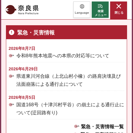
奈良県
検索
Language
閉じる
メニュー
緊急・災害情報
2026年8月7日
令和8年熊本地震への本県の対応等について
2026年6月29日
県道東川河合線（上北山村小橡）の路肩決壊及び
法面崩落による通行止について
2026年8月5日
国道168号（十津川村平谷）の崩土による通行止に
ついて(迂回路有り)
緊急・災害情報一覧