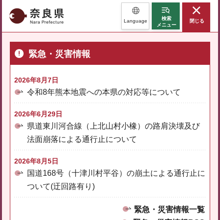
奈良県
検索
Language
閉じる
メニュー
緊急・災害情報
2026年8月7日
令和8年熊本地震への本県の対応等について
2026年6月29日
県道東川河合線（上北山村小橡）の路肩決壊及び
法面崩落による通行止について
2026年8月5日
国道168号（十津川村平谷）の崩土による通行止に
ついて(迂回路有り)
緊急・災害情報一覧