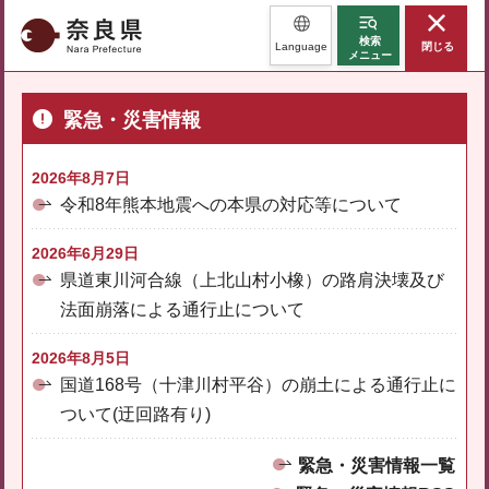
奈良県
検索
Language
閉じる
メニュー
緊急・災害情報
2026年8月7日
令和8年熊本地震への本県の対応等について
2026年6月29日
県道東川河合線（上北山村小橡）の路肩決壊及び
法面崩落による通行止について
2026年8月5日
国道168号（十津川村平谷）の崩土による通行止に
ついて(迂回路有り)
緊急・災害情報一覧