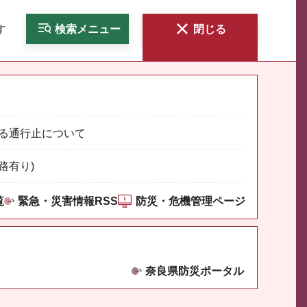
す
検索
メニュー
閉じる
る通行止について
路有り)
覧
緊急・災害情報RSS
防災・危機管理ページ
奈良県防災ポータル