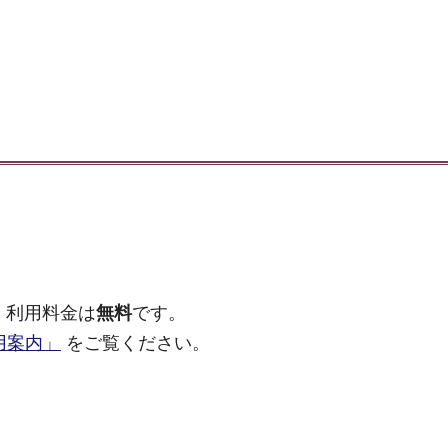
。利用料金は
無料
です。
用案内」
をご覧ください。