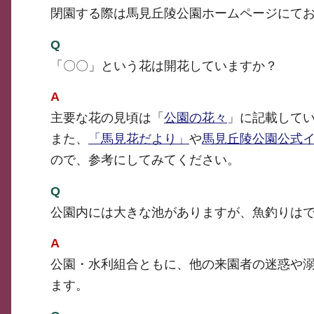
閉園する際は馬見丘陵公園ホームページにて
Q
「〇〇」という花は開花していますか？
A
主要な花の見頃は「
公園の花々
」に記載して
また、
「馬見花だより」
や
馬見丘陵公園公式
ので、参考にしてみてください。
Q
公園内には大きな池がありますが、魚釣りは
A
公園・水利組合ともに、他の来園者の迷惑や
ます。