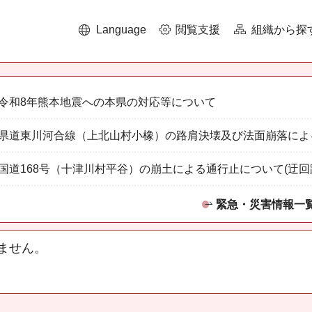
Language
閲覧支援
組織から探
令和8年熊本地震への本県の対応等について
県道東川河合線（上北山村小橡）の路肩決壊及び法面崩落によ
国道168号（十津川村平谷）の崩土による通行止について(迂回
緊急・災害情報一
ません。