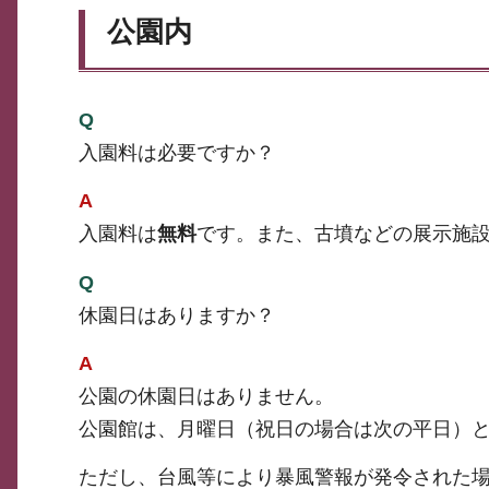
公園内
Q
入園料は必要ですか？
A
入園料は
無料
です。また、古墳などの展示施
Q
休園日はありますか？
A
公園の休園日はありません。
公園館は、月曜日（祝日の場合は次の平日）と年
ただし、台風等により暴風警報が発令された