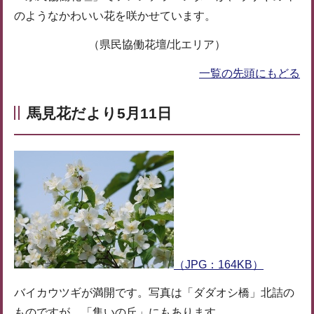
のようなかわいい花を咲かせています。
（県民協働花壇/北エリア）
一覧の先頭にもどる
馬見花だより5月11日
（JPG：164KB）
バイカウツギが満開です。写真は「ダダオシ橋」北詰の
ものですが、「集いの丘」にもあります。