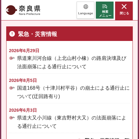
奈良県
検索
Language
閉じる
メニュー
緊急・災害情報
2026年6月29日
県道東川河合線（上北山村小橡）の路肩決壊及び
法面崩落による通行止について
2026年8月5日
国道168号（十津川村平谷）の崩土による通行止に
ついて(迂回路有り)
2026年6月3日
県道大又小川線（東吉野村大又）の法面崩落によ
る通行止について