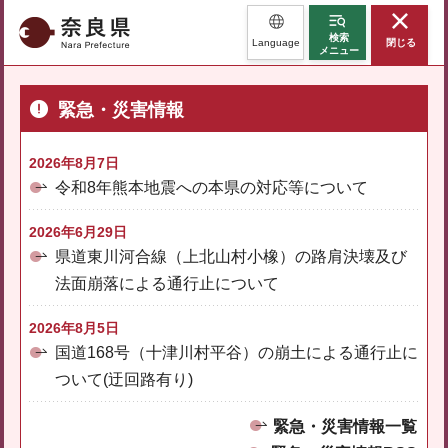
奈良県
検索
Language
閉じる
メニュー
緊急・災害情報
2026年8月7日
令和8年熊本地震への本県の対応等について
2026年6月29日
県道東川河合線（上北山村小橡）の路肩決壊及び
法面崩落による通行止について
2026年8月5日
国道168号（十津川村平谷）の崩土による通行止に
ついて(迂回路有り)
緊急・災害情報一覧