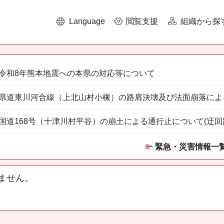
Language
閲覧支援
組織から探
令和8年熊本地震への本県の対応等について
県道東川河合線（上北山村小橡）の路肩決壊及び法面崩落によ
国道168号（十津川村平谷）の崩土による通行止について(迂回
緊急・災害情報一
ません。