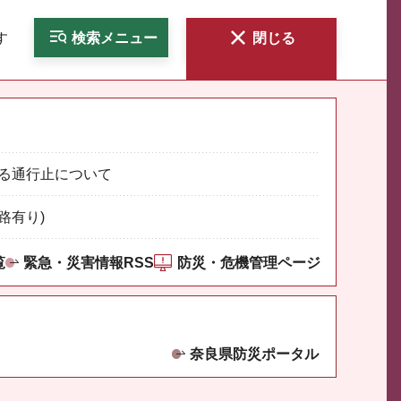
す
検索
メニュー
閉じる
る通行止について
路有り)
覧
緊急・災害情報RSS
防災・危機管理ページ
奈良県防災ポータル