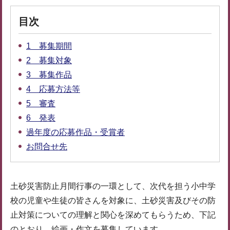
目次
1 募集期間
2 募集対象
3 募集作品
4 応募方法等
5 審査
6 発表
過年度の応募作品・受賞者
お問合せ先
土砂災害防止月間行事の一環として、次代を担う小中学
校の児童や生徒の皆さんを対象に、土砂災害及びその防
止対策についての理解と関心を深めてもらうため、下記
のとおり、絵画・作文を募集しています。