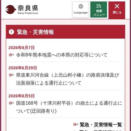
奈良県
検索
Language
閉じる
メニュー
緊急・災害情報
2026年8月7日
令和8年熊本地震への本県の対応等について
2026年6月29日
県道東川河合線（上北山村小橡）の路肩決壊及び
法面崩落による通行止について
2026年8月5日
国道168号（十津川村平谷）の崩土による通行止に
ついて(迂回路有り)
緊急・災害情報一覧