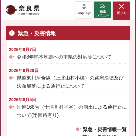
奈良県
検索
Language
閉じる
メニュー
緊急・災害情報
2026年8月7日
令和8年熊本地震への本県の対応等について
2026年6月29日
県道東川河合線（上北山村小橡）の路肩決壊及び
法面崩落による通行止について
2026年8月5日
国道168号（十津川村平谷）の崩土による通行止に
ついて(迂回路有り)
緊急・災害情報一覧