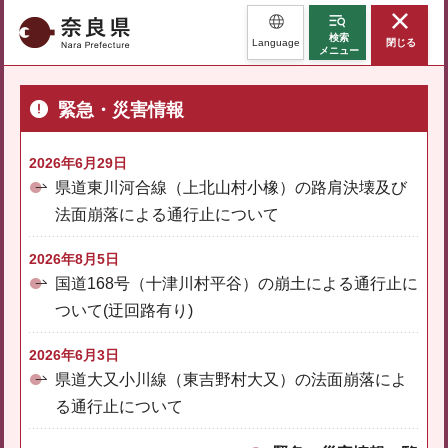
奈良県
検索
Language
閉じる
メニュー
緊急・災害情報
2026年6月29日
県道東川河合線（上北山村小橡）の路肩決壊及び
法面崩落による通行止について
2026年8月5日
国道168号（十津川村平谷）の崩土による通行止に
ついて(迂回路有り)
2026年6月3日
県道大又小川線（東吉野村大又）の法面崩落によ
る通行止について