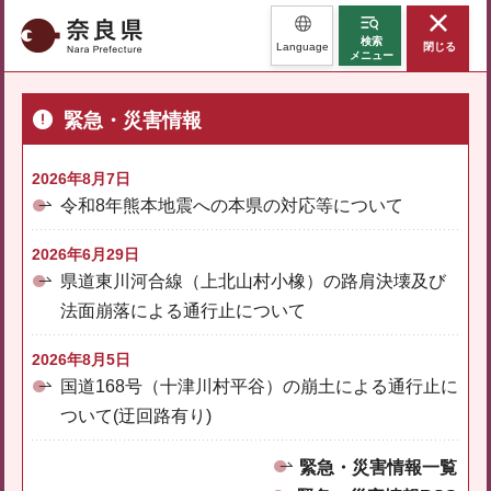
奈良県
検索
Language
閉じる
メニュー
緊急・災害情報
2026年8月7日
令和8年熊本地震への本県の対応等について
2026年6月29日
県道東川河合線（上北山村小橡）の路肩決壊及び
法面崩落による通行止について
2026年8月5日
国道168号（十津川村平谷）の崩土による通行止に
ついて(迂回路有り)
緊急・災害情報一覧